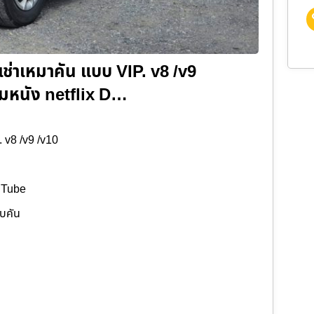
เช่าเหมาคัน แบบ VIP. v8 /v9
ับชมหนัง netflix D…
. v8 /v9 /v10
ouTube
อบคัน