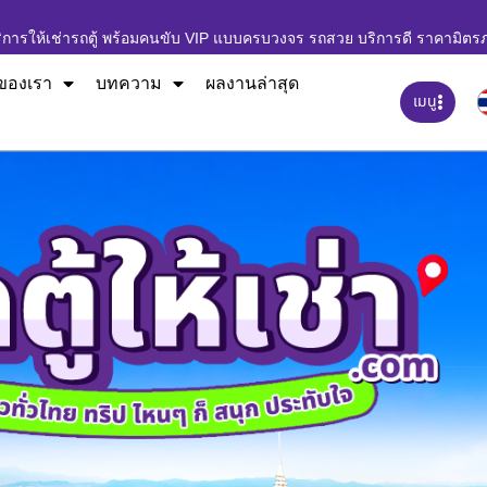
ิการให้เช่ารถตู้ พร้อมคนขับ VIP แบบครบวงจร รถสวย บริการดี ราคามิตร
ของเรา
บทความ
ผลงานล่าสุด
เมนู