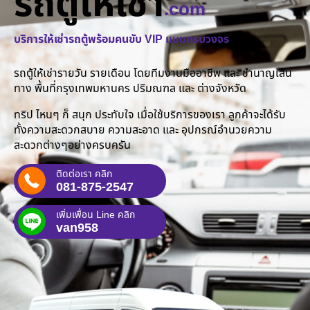
รถตู้ให้เช่า
.com
บริการให้เช่ารถตู้พร้อมคนขับ VIP แบบครบวงจร
รถตู้ให้เช่ารายวัน รายเดือน โดยทีมงานมืออาชีพ และ ชำนาญเส้น
ทาง พื้นที่กรุงเทพมหานคร ปริมณฑล และ ต่างจังหวัด
ทริป ไหนๆ ก็ สนุก ประทับใจ เมื่อใช้บริการของเรา ลูกค้าจะได้รับ
ทั้งความสะดวกสบาย ความสะอาด และ อุปกรณ์อำนวยความ
สะดวกต่างๆอย่างครบครัน
ติดต่อเรา คลิก
081-875-2547
เพิ่มเพื่อน Line คลิก
van958