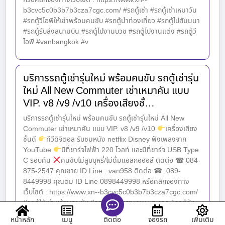
b3cvc5c0b3b7b3cza7cgc.com/ #รถตู้เช่า #รถตู้เช่าเหมาวัน
#รถตู้วีไอพีให้เช่าพร้อมคนขับ #รถตู้นำท่องเที่ยว #รถตู้ไปสัมมนา
#รถตู้รับส่งสนามบิน #รถตู้ไปงานบวช #รถตู้ไปงานแต่ง #รถตู้วี
ไอพี #vanbangkok #v
บริการรถตู้เช่ารุ่นใหม่ พร้อมคนขับ รถตู้เช่ารุ่น
ใหม่ All New Commuter เช่าเหมาคัน แบบ
VIP. v8 /v9 /v10 เครื่องเสียงชั้…
บริการรถตู้เช่ารุ่นใหม่ พร้อมคนขับ รถตู้เช่ารุ่นใหม่ All New
Commuter เช่าเหมาคัน แบบ VIP. v8 /v9 /v10
เครื่องเสียง
ชั้นดี
ทีวีดิจิตอล รับชมหนัง netflix Disney ฟังเพลงจาก
YouTube
มีที่ชาร์จไฟฟ้า 220 โวลท์ และมีที่ชาร์จ USB Type
C รอบคัน
คนขับไม่สูบบุหรี่/ไม่ดื่มแอลกอฮอล์ ติดต่อ ☎ 084-
875-2547 คุณชาย ID Line : van958 ติดต่อ ☎. 089-
8449998 คุณติม ID Line 0898449998 หรือคลิกจองทาง
เว็บไซต์ : https://www.xn--b3cvc5c0b3b7b3cza7cgc.com/
#รถตู้ให้เช่าพร้อมคนขับ #รถตู้ให้เช่ากรุงเทพมหานคร #รถตู้รับ
ส่ง
หน้าหลัก
เมนู
จองรถ
เพิ่มเติม
ติดต่อ