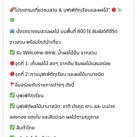
โปรแกรมเที่ยวชมสวน & บุฟเฟ่ต์ทุเรียนและผลไม้”
นั่งรถรางชมสวนผลไม้ บนพื้นที่ 800 ไร่ สัมผัสวิถีชีวิต
ชาวสวน พร้อมไกด์นำเที่ยว
รับ Welcome drink: น้ำผลไม้ปั่น จากสวน
จุดที่ 1: เก็บผลไม้ สดๆ จากต้น ชิมผลไม้แสนอร่อย
จุดที่ 2: ทานบุฟเฟ่ต์ทุเรียน และผลไม้นานาชนิด
อิ่มอร่อยกับรายการต่างๆ ดังนี้
บุฟเฟ่ต์ทุเรียน
บุฟเฟ่ต์ผลไม้นานาชนิด: อาทิ มังคุด เงาะ สละ มะม่วง
ลองกอง แตงโม และสับปะรด ผลไม้ตามฤดูกาล
ส้มตำไทย