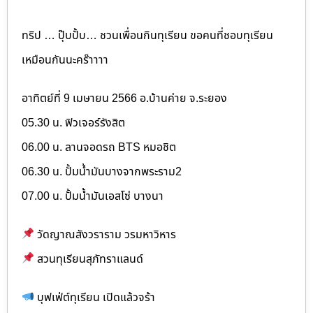
ทริป … ปุ๊บปั้บ… ชวนเพื่อนกินทุเรียน ขอคนที่ชอบทุเรียน
เหมือนกันนะคร๊าาาา
อาทิตย์ที่ 9 เมษายน 2566 อ.บ้านค่าย จ.ระยอง
05.30 น. ฟิวเจอร์รังสิต
06.00 น. ลานจอดรถ BTS หมอชิต
06.30 น. ปั้มน้ำมันบางจากพระราม2
07.00 น. ปั้มน้ำมันเอสโซ่ บางนา
วัดญาณสังวราราม วรมหาวิหาร
สวนทุเรียนสุภัทราแลนด์
บุฟเฟ่ต์ทุเรียน เปิดแล้วจร้า