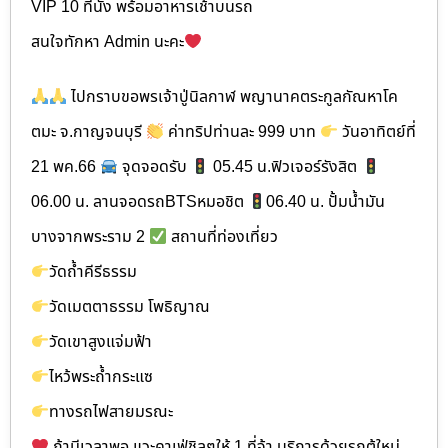
VIP 10 ที่นั่ง พร้อมอาหารเช้าบนรถ
สนใจทักหา Admin นะคะ
ไปกราบขอพรเจ้าปู่นิลกาฬ พญานาคตระกูลกัณหาโค
ตมะ จ.กาญจนบุรี
ค่าทริปท่านละ 999 บาท
วันอาทิตย์ที่
21 พค.66
จุดจอดรับ
05.45 น.ฟิวเจอร์รังสิต
06.00 น. ลานจอดรถBTSหมอชิต
06.40 น. ปั้มน้ำมัน
บางจากพระราม 2
สถานที่ท่องเที่ยว
วัดถ้ำคีรีธรรม
วัดเมตตาธรรม โพธิญาณ
วัดเขาสูงแจ่มฟ้า
ไหว้พระถ้ำกระแซ
ทางรถไฟสายมรณะ
ถ้ามีเวลาพอ แวะคาเฟ่ชิลๆให้ 1 ที่จ้า บริการด้วยรถตู้ใหม่