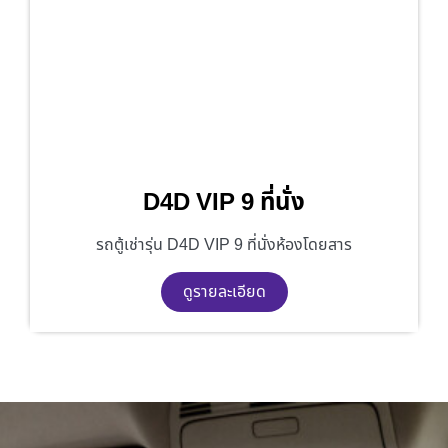
D4D VIP 9 ที่นั่ง
รถตู้เช่ารุ่น D4D VIP 9 ที่นั่งห้องโดยสาร
ดูรายละเอียด