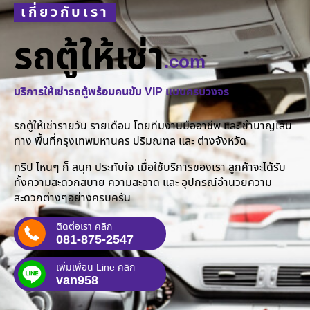
เกี่ยวกับเรา
รถตู้ให้เช่า
.com
บริการให้เช่ารถตู้พร้อมคนขับ VIP แบบครบวงจร
รถตู้ให้เช่ารายวัน รายเดือน โดยทีมงานมืออาชีพ และ ชำนาญเส้น
ทาง พื้นที่กรุงเทพมหานคร ปริมณฑล และ ต่างจังหวัด
ทริป ไหนๆ ก็ สนุก ประทับใจ เมื่อใช้บริการของเรา ลูกค้าจะได้รับ
ทั้งความสะดวกสบาย ความสะอาด และ อุปกรณ์อำนวยความ
สะดวกต่างๆอย่างครบครัน
ติดต่อเรา คลิก
081-875-2547
เพิ่มเพื่อน Line คลิก
van958