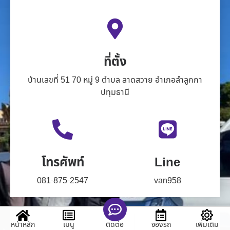
ที่ตั้ง
บ้านเลขที่ 51 70 หมู่ 9 ตำบล ลาดสวาย อำเภอลำลูกกา
ปทุมธานี
โทรศัพท์
Line
081-875-2547
van958
หน้าหลัก
เมนู
จองรถ
เพิ่มเติม
ติดต่อ