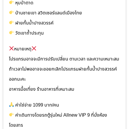
หุบป่าตาด
บ้านชายเขา สวิตเซอร์แลนด์เมืองไทย
ฝายกั้นน้ำปางสวรรค์
วัดเขาถ้ำประทุน
หมายเหตุ
โปรแกรมอาจจะมีการปรับเปลี่ยน ตามเวลา และความเหมาะสม
ถ้าเวลาไม่พออาจจะขอยกเลิกโปรแกรมฝายกั้นน้ำปางสวรรค์
ออกนะคะ
อาหารมื้อเที่ยง ร้านอาหารที่เหมาะสม
ค่าใช่จ่าย 1099 บาท/คน
ค่าเดินทางโดยรถตู้รุ่นใหม่ Allnew VIP 9 ที่นั่งห้อง
โดยสาร