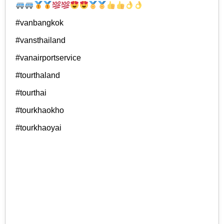
#vanbangkok
#vansthailand
#vanairportservice
#tourthaland
#tourthai
#tourkhaokho
#tourkhaoyai