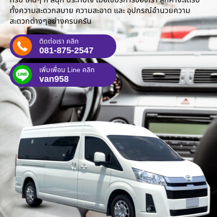
ทั้งความสะดวกสบาย ความสะอาด และ อุปกรณ์อำนวยความ
สะดวกต่างๆอย่างครบครัน
ติดต่อเรา คลิก
081-875-2547
เพิ่มเพื่อน Line คลิก
van958