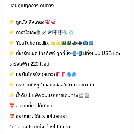
ขอบคุณทุกการเดินทาง
ดูหนัง ฟังเพลง
คาราโอเกะ
YouTube netflix
ที่ชาร์ทแบต โทรศัพท์ ทุกที่นั่ง
มีทั้งแบบ USB และ
ชาร์จไฟฟ้า 220 โวลต์
แอร์ไมโครบัส (หนาว)
กระดาษทิชชู่ /แอลกอฮอล/หน้ากากอนามัย
น้ำดื่ม 1 แพ็ค วันแรกการเดินทาง
อยากเที่ยว ได้เที่ยว
อยากแวะ ได้แวะ แค่บอกเรา
” เดินทางประทับใจ ต้องไปกับเรา