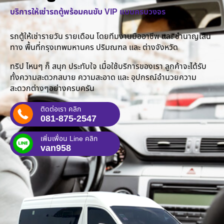
บริการให้เช่ารถตู้พร้อมคนขับ VIP แบบครบวงจร
รถตู้ให้เช่ารายวัน รายเดือน โดยทีมงานมืออาชีพ และ ชำนาญเส้น
ทาง พื้นที่กรุงเทพมหานคร ปริมณฑล และ ต่างจังหวัด
ทริป ไหนๆ ก็ สนุก ประทับใจ เมื่อใช้บริการของเรา ลูกค้าจะได้รับ
ทั้งความสะดวกสบาย ความสะอาด และ อุปกรณ์อำนวยความ
สะดวกต่างๆอย่างครบครัน
ติดต่อเรา คลิก
081-875-2547
เพิ่มเพื่อน Line คลิก
van958