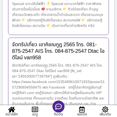
Special เบาะปรับไฟฟ้า
Special เบาะนวดไฟฟ้า ราคาพิเศษ
เดินทางไกลไม่เมื่อย
งานบริการ
ทัวร์ท่องเที่ยว ทำบุญ
เที่ยวชมวัดพระแก้ว เที่ยวตลาดน้ำดำเนินสะดวก เที่ยวสวนนงนุช
พัทยา
บริการรถตู้รับส่งโรงแรม-สนามกอล์ฟ
บริการรถตู้
รับส่งโรงแรม-สนามบิน
เดินทางเที่ยวต่างจังหวัด ทริป
จัดทริปเที่ยว เขาคิชฌกูฏ 2565 โทร. 081-
875-2547 AIS โทร. 084-875-2547 Dtac ไอ
ดีไลน์ van958
จัดทริปเที่ยว เขาคิชฌกูฏ 2565 โทร. 081-875-2547 AIS โทร.
084-875-2547 Dtac ไอดีไลน์ van958 [fb_vid
id=”245530057739794″] ดูเพิ่มเติม :
https://www.facebook.com/1535489610071933/posts/31
57290694558475 เพจ Facebook : รถตู้ไปเขาคิชกุฏจันทบุรี
รถตู้ให้เช่า.com รถตู้รับเหมา บริการให้เช่ารถตู้พร้อมคนขับ VIP
แบบครบวงจร ทั้งแบบรายวัน รายเดือน โดยทีมงานมืออาชีพ และ
ชำนาญเส้นทาง พื้นที่กรุงเทพมหานคร ปริมณฑล และ ต่าง
จังหวัด ทริป ไหนๆ ก็ สนุก ประทับใจ เมื่อใช้บริการของเรา บริการ
หน้าหลัก
เมนู
จองรถ
เพิ่มเติม
ติดต่อ
ให้เช่ารถตู้พร้อม