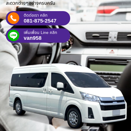
สะดวกต่างๆอย่างครบครัน
ติดต่อเรา คลิก
081-875-2547
เพิ่มเพื่อน Line คลิก
van958