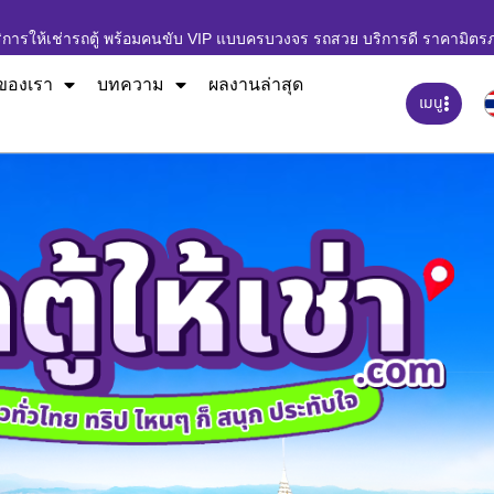
ิการให้เช่ารถตู้ พร้อมคนขับ VIP แบบครบวงจร รถสวย บริการดี ราคามิตร
ของเรา
บทความ
ผลงานล่าสุด
เมนู