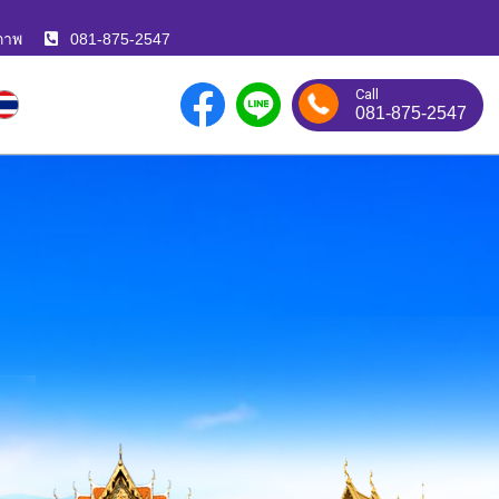
ภาพ
081-875-2547
Call
081-875-2547