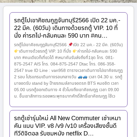
รถตู้ไปเขาคิชฌกูฏจันทบุรี2566 เปิด 22 มค.-
22 มีค. (60วัน) เดินทางด้วยรถตู้ VIP. 10 ที่
นั่ง ค่ารถไป-กลับคนละ 590 บาท #คน…
รถตู้ไปเขาคิชฌกูฏจันทบุรี2566
เปิด 22 มค.- 22 มีค. (60วัน)
เดินทางด้วยรถตู้ VIP. 10 ที่นั่ง
ค่ารถไป-กลับคนละ 590
บาท #คนเดียวก็เที่ยวได้ #เหมาคันรับส่งถึงที่1จุด โทร. 081-
875-2547 AIS โทร. 084-875-2547 Dtac โทร. 086-358-
2547 true ID Line : van958 ตารางเวลาเดินทางไปเขาคิชฌกูฏ
2 รอบ โปรแกรมเดินทางรอบกลางวัน
เวลา 04.30 น. รถตู้
มาจอดรับ stand by ป้ายรถเมล์ลานจอดรถ BTS หมอชิต เวลา
05.00 นรถตู้ออกเดินทาง 4 ชั่วโมงถึงเขาคิชฌกูฏ เวลา 09.00
น. ขึ้นเขาสักการะรอยพระพุทธบาทศักดิ์สิทธิ์เขาคิชฌกูฏ ใช้เว
รถตู้เช่ารุ่นใหม่ All New Commuter เช่าเหมา
คัน แบบ VIP. v8 /v9 /v10 เครื่องเสียงชั้นดี
ทีวีดิจิตอล รับชมหนัง netflix D…