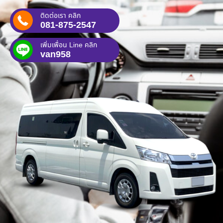
ติดต่อเรา คลิก
081-875-2547
เพิ่มเพื่อน Line คลิก
van958