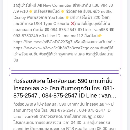
รถตู้เช่ารุ่นใหม่ All New Commuter เช่าเหมาคัน แบบ VIP. v8
/v9 /v10
เครื่องเสียงชั้นดี
ทีวีดิจิตอล รับชมหนัง netflix
Disney ฟังเพลงจาก YouTube
มีที่ชาร์จไฟฟ้า 220 โวลท์
และมีที่ชาร์จ USB Type C รอบคัน
คนขับไม่สูบบุหรี่/ไม่ดื่ม
แอลกอฮอล์ ติดต่อ ☎ 084-875-2547 ID Line : van958 ☎
093-8780249 หมิว Line ID : ma.ma112 ลิ้งค์ไลน์
https://line.me/ti/p/BCaDC2X5g7 หรือคลิกจองทางเว็บไซต์ :
https://www.xn--b3cvc5c0b3b7b3cza7cgc.com/ #รถตู้ให้
เช่าพร้อมคนขับ #รถตู้ให้เช่ากรุงเทพมหานคร #รถตู้รับส่งสนาม
บิน
ทัวร์รอบพิเศษ ไป-กลับคนละ 590 บาทเท่านั้น
โทรจองเลย >> มีรถเดินทางทุกวัน โทร. 081-
875-2547 , 084-875-2547 ID Line : van…
ทัวร์รอบพิเศษ ไป-กลับคนละ 590 บาทเท่านั้น โทรจองเลย >> มี
รถเดินทางทุกวัน โทร. 081-875-2547 , 084-875-2547 ID
Line : van958 ตารางเวลาเดินทางไปเขาคิชฌกูฏ 2 รอบ
โปรแกรมเดินทางรอบกลางวัน เวลา 04.30 น. รถตู้มาจอดรับ
stand by ป้ายรถเมล์ลานจอดรถ BTS หมอชิต เวลา 05.00 นรถ