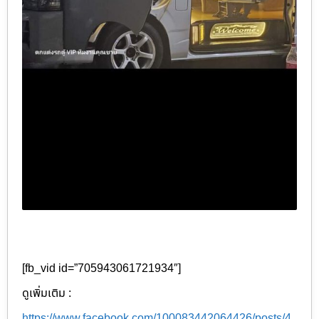
[fb_vid id=”705943061721934″]
ดูเพิ่มเติม :
https://www.facebook.com/100083442064426/posts/4