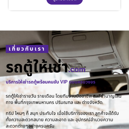
เกี่ยวกับเรา
รถตู้ให้เช่า
.com
บริการให้เช่ารถตู้พร้อมคนขับ VIP แบบครบวงจร
รถตู้ให้เช่ารายวัน รายเดือน โดยทีมงานมืออาชีพ และ ชำนาญเส้น
ทาง พื้นที่กรุงเทพมหานคร ปริมณฑล และ ต่างจังหวัด
ทริป ไหนๆ ก็ สนุก ประทับใจ เมื่อใช้บริการของเรา ลูกค้าจะได้รับ
ทั้งความสะดวกสบาย ความสะอาด และ อุปกรณ์อำนวยความ
สะดวกต่างๆอย่างครบครัน