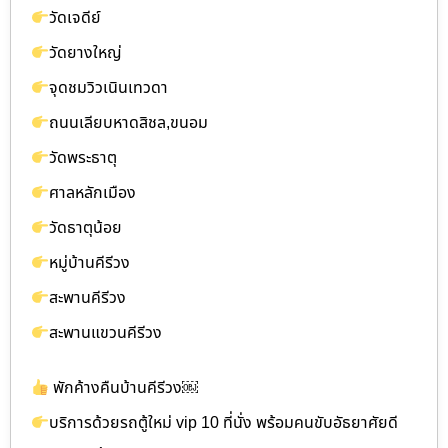
วัดเจดีย์
วัดยางใหญ่
จุดชมวิวเนินเทวดา
ถนนเลียบหาดสิชล,ขนอม
วัดพระธาตุ
ศาลหลักเมือง
วัดธาตุน้อย
หมู่บ้านคีรีวง
สะพานคีรีวง
สะพานแขวนคีรีวง
พักค้างคืนบ้านคีรีวง￼
บริการด้วยรถตู้ใหม่ vip 10 ที่นั่ง พร้อมคนขับอัธยาศัยดี