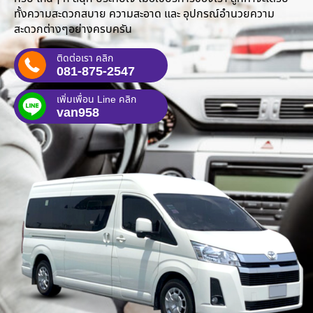
ทั้งความสะดวกสบาย ความสะอาด และ อุปกรณ์อำนวยความ
สะดวกต่างๆอย่างครบครัน
ติดต่อเรา คลิก
081-875-2547
เพิ่มเพื่อน Line คลิก
van958