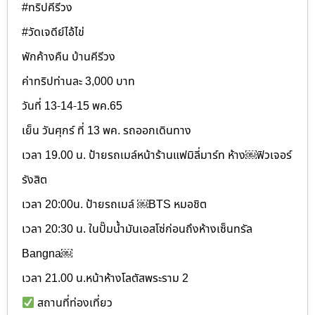
#ทริปคีรีวง
#วัดเจดีย์ไอ้ไข่
พักค้างคืน บ้านคีรีวง
ค่าทริปท่านละ 3,000 บาท
วันที่ 13-14-15 พค.65
เย็น วันศุกร์ ที่ 13 พค. รถออกเดินทาง
เวลา 19.00 น. ป้ายรถเมล์หน้าร้านแฟมิลี่มาร์ท ห้าง￼ฟิวเจอร์
รังสิต
เวลา 20:00น. ป้ายรถเมล์ ￼BTS หมอชิต
เวลา 20:30 น. ในปั๊มน้ำมันเอสโซ่ก่อนถึงห้างเซ็นทรัล
Bangna￼
เวลา 21.00 น.หน้าห้างโลตัสพระราม 2
สถานที่ท่องเที่ยว