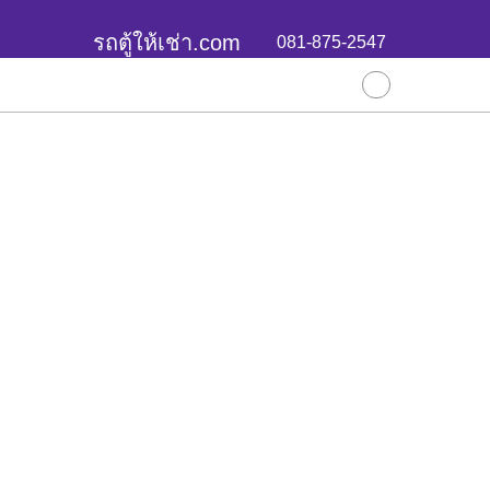
รถตู้ให้เช่า.com
081-875-2547
บริการขอ
ผลงานล่าสุ