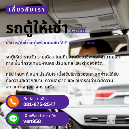
เกี่ยวกับเรา
รถตู้ให้เช่า
.com
บริการให้เช่ารถตู้พร้อมคนขับ VIP แบบครบวงจร
รถตู้ให้เช่ารายวัน รายเดือน โดยทีมงานมืออาชีพ และ ชำนาญเส้น
ทาง พื้นที่กรุงเทพมหานคร ปริมณฑล และ ต่างจังหวัด
ทริป ไหนๆ ก็ สนุก ประทับใจ เมื่อใช้บริการของเรา ลูกค้าจะได้รับ
ทั้งความสะดวกสบาย ความสะอาด และ อุปกรณ์อำนวยความ
สะดวกต่างๆอย่างครบครัน
ติดต่อเรา คลิก
081-875-2547
เพิ่มเพื่อน Line คลิก
van958