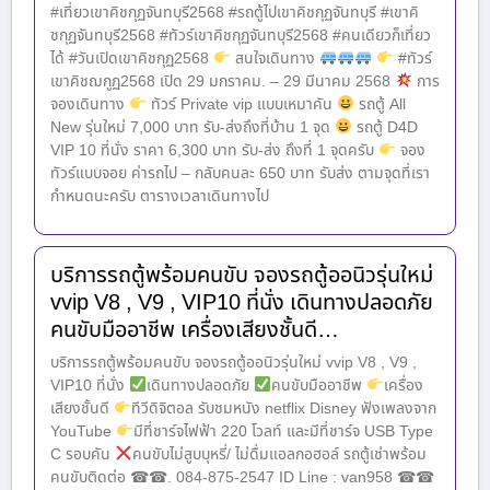
#เที่ยวเขาคิชกุฏจันทบุรี2568 #รถตู้ไปเขาคิชกุฏจันทบุรี #เขาคิ
ชกุฏจันทบุรี2568 #ทัวร์เขาคิชกุฏจันทบุรี2568 #คนเดียวก็เที่ยว
ได้ #วันเปิดเขาคิชกุฏ2568
สนใจเดินทาง
#ทัวร์
เขาคิชฌกูฏ2568 เปิด 29 มกราคม. – 29 มีนาคม 2568
การ
จองเดินทาง
ทัวร์ Private vip แบบเหมาคัน
รถตู้ All
New รุ่นใหม่ 7,000 บาท รับ-ส่งถึงที่บ้าน 1 จุด
รถตู้ D4D
VIP 10 ที่นั่ง ราคา 6,300 บาท รับ-ส่ง ถึงที่ 1 จุดครับ
จอง
ทัวร์แบบจอย ค่ารถไป – กลับคนละ 650 บาท รับส่ง ตามจุดที่เรา
กำหนดนะครับ ตารางเวลาเดินทางไป
บริการรถตู้พร้อมคนขับ จองรถตู้ออนิวรุ่นใหม่
vvip V8 , V9 , VIP10 ที่นั่ง เดินทางปลอดภัย
คนขับมืออาชีพ เครื่องเสียงชั้นดี…
บริการรถตู้พร้อมคนขับ จองรถตู้ออนิวรุ่นใหม่ vvip V8 , V9 ,
VIP10 ที่นั่ง
เดินทางปลอดภัย
คนขับมืออาชีพ
เครื่อง
เสียงชั้นดี
ทีวีดิจิตอล รับชมหนัง netflix Disney ฟังเพลงจาก
YouTube
มีที่ชาร์จไฟฟ้า 220 โวลท์ และมีที่ชาร์จ USB Type
C รอบคัน
คนขับไม่สูบบุหรี่/ ไม่ดื่มแอลกอฮอล์ รถตู้เช่าพร้อม
คนขับติดต่อ ☎☎. 084-875-2547 ID Line : van958 ☎☎