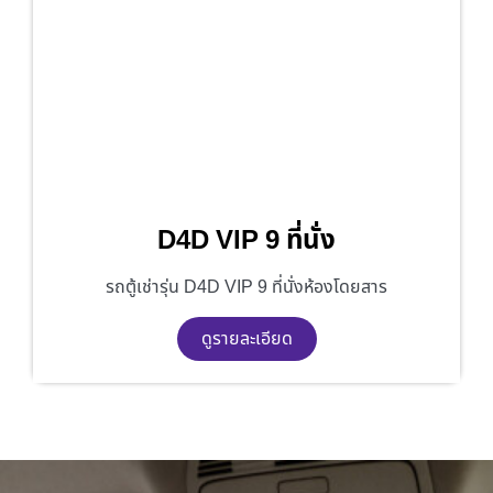
D4D VIP 9 ที่นั่ง
รถตู้เช่ารุ่น D4D VIP 9 ที่นั่งห้องโดยสาร
ดูรายละเอียด