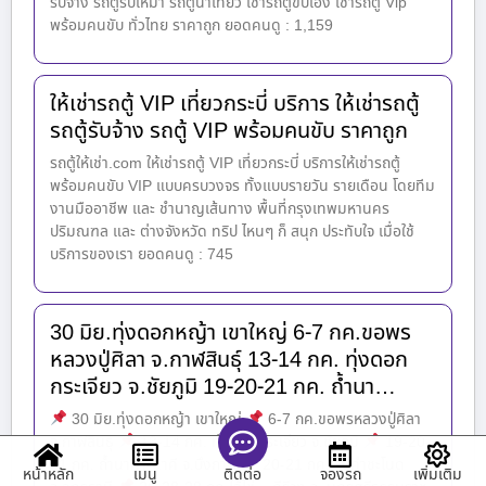
รับจ้าง รถตู้รับเหมา รถตู้นำเที่ยว เช่ารถตู้ขับเอง เช่ารถตู้ Vip
พร้อมคนขับ ทั่วไทย ราคาถูก ยอดคนดู : 1,159
ให้เช่ารถตู้ VIP เที่ยวกระบี่ บริการ ให้เช่ารถตู้
รถตู้รับจ้าง รถตู้ VIP พร้อมคนขับ ราคาถูก
รถตู้ให้เช่า.com ให้เช่ารถตู้ VIP เที่ยวกระบี่ บริการให้เช่ารถตู้
พร้อมคนขับ VIP แบบครบวงจร ทั้งแบบรายวัน รายเดือน โดยทีม
งานมืออาชีพ และ ชำนาญเส้นทาง พื้นที่กรุงเทพมหานคร
ปริมณฑล และ ต่างจังหวัด ทริป ไหนๆ ก็ สนุก ประทับใจ เมื่อใช้
บริการของเรา ยอดคนดู : 745
30 มิย.ทุ่งดอกหญ้า เขาใหญ่ 6-7 กค.ขอพร
หลวงปู่ศิลา จ.กาฬสินธุ์ 13-14 กค. ทุ่งดอก
กระเจียว จ.ชัยภูมิ 19-20-21 กค. ถ้ำนา…
30 มิย.ทุ่งดอกหญ้า เขาใหญ่
6-7 กค.ขอพรหลวงปู่ศิลา
จ.กาฬสินธุ์
13-14 กค. ทุ่งดอกกระเจียว จ.ชัยภูมิ
19-20-
21 กค. ถ้ำนาคา-นาคี จ.บึงกาฬ
20-21 กค. วังคำชะโนด
หน้าหลัก
เมนู
จองรถ
เพิ่มเติม
ติดต่อ