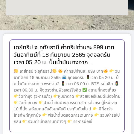
เดย์ทริป จ.อุทัยธานี ค่าทริปท่านละ 899 บาท
วันอาทิตย์ที่ 18 กันยายน 2565 จุดจอดรับ
เวลา 05.20 น. ปั้มน้ำมันบางจาก…
เดย์ทริป จ.อุทัยธานี
ค่าทริปท่านละ 899 บาท
วัน
อาทิตย์ที่ 18 กันยายน 2565
จุดจอดรับ
เวลา 05.20 น. ปั้
มน้ำมันบางจาก ถ.พระราม2
เวลา 06.00 น. BTS.หมอชิต
เวลา 06.30 น. ฝั่งตรงข้ามฟิวเจอร์รังสิต
สถานที่ท่องเที่ยว
วัดท่าซุง (วิหารแก้ว)
หุบป่าตาด
สวิสเซอร์แลนด์เมืองไทย
วัดถ้ำเขาวง
ฝายน้ำล้นปางสวรรค์ บริการด้วยรถตู้ใหม่ vip
10 ที่นั่ง พร้อมคนขับอัธยาศัยดี ประกันภัยชั้น 1
มีที่ชาร์จ
โทรศัพท์ทุกที่นั่ง
ฟรีน้ำดื่มตลอดการเดินทาง
รวมค่ารถไป
กลับ
รวมค่าเข้าสถานที่ต่างๆ
อาหารมื้อเช้