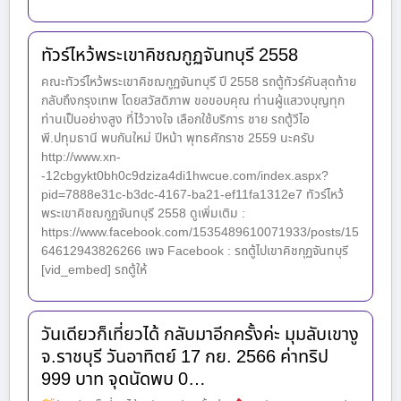
ทัวร์ไหว้พระเขาคิชฌกูฏจันทบุรี 2558
คณะทัวร์ไหว้พระเขาคิชฌกูฏจันทบุรี ปี 2558 รถตู้ทัวร์คันสุดท้าย
กลับถึงกรุงเทพ โดยสวัสดิภาพ ขอขอบคุณ ท่านผู้แสวงบุญทุก
ท่านเป็นอย่างสูง ที่ไว้วางใจ เลือกใช้บริการ ชาย รถตู้วีไอ
พี.ปทุมธานี พบกันใหม่ ปีหน้า พุทธศักราช 2559 นะครับ
http://www.xn-
-12cbgykt0bh0c9dziza4di1hwcue.com/index.aspx?
pid=7888e31c-b3dc-4167-ba21-ef11fa1312e7 ทัวร์ไหว้
พระเขาคิชฌกูฏจันทบุรี 2558 ดูเพิ่มเติม :
https://www.facebook.com/1535489610071933/posts/15
64612943826266 เพจ Facebook : รถตู้ไปเขาคิชกุฏจันทบุรี
[vid_embed] รถตู้ให้
วันเดียวก็เที่ยวได้ กลับมาอีกครั้งค่ะ มุมลับเขางู
จ.ราชบุรี วันอาทิตย์ 17 กย. 2566 ค่าทริป
999 บาท จุดนัดพบ 0…