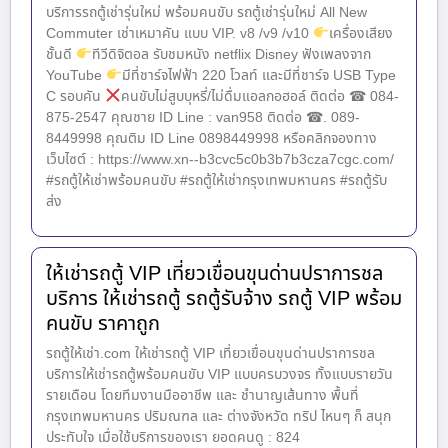
บริการรถตู้เช่ารุ่นใหม่ พร้อมคนขับ รถตู้เช่ารุ่นใหม่ All New
Commuter เช่าเหมาคัน แบบ VIP. v8 /v9 /v10
เครื่องเสียง
ชั้นดี
ทีวีดิจิตอล รับชมหนัง netflix Disney ฟังเพลงจาก
YouTube
มีที่ชาร์จไฟฟ้า 220 โวลท์ และมีที่ชาร์จ USB Type
C รอบคัน
คนขับไม่สูบบุหรี่/ไม่ดื่มแอลกอฮอล์ ติดต่อ ☎ 084-
875-2547 คุณชาย ID Line : van958 ติดต่อ ☎. 089-
8449998 คุณติม ID Line 0898449998 หรือคลิกจองทาง
เว็บไซต์ : https://www.xn--b3cvc5c0b3b7b3cza7cgc.com/
#รถตู้ให้เช่าพร้อมคนขับ #รถตู้ให้เช่ากรุงเทพมหานคร #รถตู้รับ
ส่ง
ให้เช่ารถตู้ VIP เที่ยวเขื่อนขุนด่านปราการชล
บริการ ให้เช่ารถตู้ รถตู้รับจ้าง รถตู้ VIP พร้อม
คนขับ ราคาถูก
รถตู้ให้เช่า.com ให้เช่ารถตู้ VIP เที่ยวเขื่อนขุนด่านปราการชล
บริการให้เช่ารถตู้พร้อมคนขับ VIP แบบครบวงจร ทั้งแบบรายวัน
รายเดือน โดยทีมงานมืออาชีพ และ ชำนาญเส้นทาง พื้นที่
กรุงเทพมหานคร ปริมณฑล และ ต่างจังหวัด ทริป ไหนๆ ก็ สนุก
ประทับใจ เมื่อใช้บริการของเรา ยอดคนดู : 824