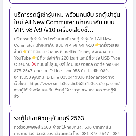
บริการรถตู้เช่ารุ่นใหม่ พร้อมคนขับ รถตู้เช่ารุ่น
ใหม่ All New Commuter เช่าเหมาคัน แบบ
VIP. v8 /v9 /v10 เครื่องเสียงชั้…
บริการรถตู้เช่ารุ่นใหม่ พร้อมคนขับ รถตู้เช่ารุ่นใหม่ All New
Commuter เช่าเหมาคัน แบบ VIP. v8 /v9 /v10
เครื่องเสียง
ชั้นดี
ทีวีดิจิตอล รับชมหนัง netflix Disney ฟังเพลงจาก
YouTube
มีที่ชาร์จไฟฟ้า 220 โวลท์ และมีที่ชาร์จ USB Type
C รอบคัน
คนขับไม่สูบบุหรี่/ไม่ดื่มแอลกอฮอล์ ติดต่อ ☎ 084-
875-2547 คุณชาย ID Line : van958 ติดต่อ ☎. 089-
8449998 คุณติม ID Line 0898449998 หรือคลิกจองทาง
เว็บไซต์ : https://www.xn--b3cvc5c0b3b7b3cza7cgc.com/
#รถตู้ให้เช่าพร้อมคนขับ #รถตู้ให้เช่ากรุงเทพมหานคร #รถตู้รับ
ส่ง
รถตู้ไปเขาคิชกุฏจันทบุรี 2563
ทัวร์รอบพิเศษปี 2563 ค่ารถไป-กลับคนละ 590 บาทเท่านั้น
คุณชายทัวร์ เปิดรับจองแล้วนะครับ โทร. 081-875-2547 , 084-