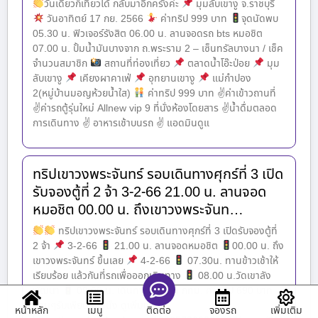
วันเดียวก็เที่ยวได้ กลับมาอีกครั้งค่ะ
มุมลับเขางู จ.ราชบุรี
วันอาทิตย์ 17 กย. 2566
ค่าทริป 999 บาท
จุดนัดพบ
05.30 น. ฟิวเจอร์รังสิต 06.00 น. ลานจอดรถ bts หมอชิต
07.00 น. ปั้มน้ำมันบางจาก ถ.พระราม 2 – เซ็นทรัลบางนา / เช็ค
จำนวนสมาชิก
สถานที่ท่องเที่ยว
ตลาดน้ำโอ๊ะป่อย
มุม
ลับเขางู
เคียงผาคาเฟ่
อุทยานเขางู
แม่กำปอง
2(หมู่บ้านมอญห้วยน้ำใส)
ค่าทริป 999 บาท ✌ค่าเข้าวถานที่
✌ค่ารถตู้รุ่นใหม่ Allnew vip 9 ที่นั่งห้องโดยสาร ✌น้ำดื่มตลอด
การเดินทาง ✌
อาหารเช้าบนรถ ✌ แอดมินดูแ
ทริปเขาวงพระจันทร์ รอบเดินทางศุกร์ที่ 3 เปิด
รับจองตู้ที่ 2 จ้า 3-2-66 21.00 น. ลานจอด
หมอชิต 00.00 น. ถึงเขาวงพระจันท…
ทริปเขาวงพระจันทร์ รอบเดินทางศุกร์ที่ 3 เปิดรับจองตู้ที่
2 จ้า
3-2-66
21.00 น. ลานจอดหมอชิต
00.00 น. ถึง
เขาวงพระจันทร์ ขึ้นเลย
4-2-66
07.30น. ทานข้าวเช้าให้
เรียบร้อย แล้วกันที่รถเพื่อออกเดินทาง
08.00 น.วัดเขาลัง
พัฒนา
09.00 น. เดินทางกลับเข้า กทม. ค่าทริป 690 บาท
ด่วนๆรับเพียง 6 ที่นั่ง ดูเพิ่มเติม :
หน้าหลัก
เมนู
จองรถ
เพิ่มเติม
ติดต่อ