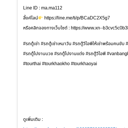
Line ID : ma.ma112
ลิ้งค์ไลน์
https://line.me/ti/p/BCaDC2X5g7
หรือคลิกจองทางเว็บไซต์ : https://www.xn--b3cvc5c0
#รถตู้เช่า #รถตู้เช่าเหมาวัน #รถตู้วีไอพีให้เช่าพร้อมคนขั
#รถตู้ไปงานบวช #รถตู้ไปงานแต่ง #รถตู้วีไอพี #vanban
#tourthai #tourkhaokho #tourkhaoyai
ดูเพิ่มเติม :