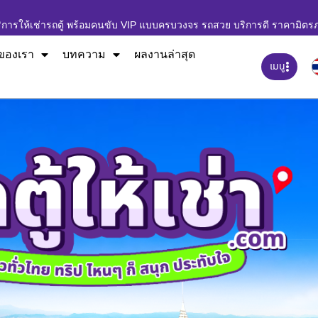
ิการให้เช่ารถตู้ พร้อมคนขับ VIP แบบครบวงจร รถสวย บริการดี ราคามิตร
ของเรา
บทความ
ผลงานล่าสุด
เมนู