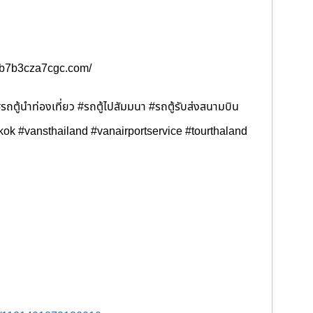
b3b7b3cza7cgc.com/
บ #รถตู้นำท่องเที่ยว #รถตู้ไปสัมมนา #รถตู้รับส่งสนามบิน
gkok #vansthailand #vanairportservice #tourthaland