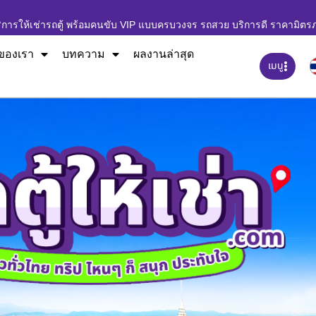
ิการให้เช่ารถตู้ พร้อมคนขับ VIP แบบครบวงจร รถสวย บริการดี ราคามิตร
ของเรา
บทความ
ผลงานล่าสุด
เมนู