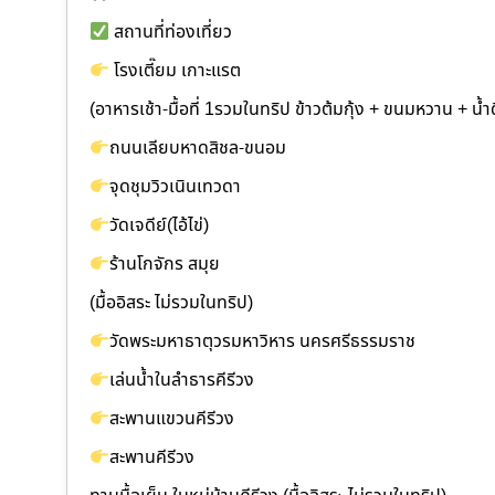
สถานที่ท่องเที่ยว
โรงเตี๊ยม เกาะแรต
(อาหารเช้า-มื้อที่ 1รวมในทริป ข้าวต้มกุ้ง + ขนมหวาน + น้ำด
ถนนเลียบหาดสิชล-ขนอม
จุดชุมวิวเนินเทวดา
วัดเจดีย์(ไอ้ไข่)
ร้านโกจักร สมุย
(มื้ออิสระ ไม่รวมในทริป)
วัดพระมหาธาตุวรมหาวิหาร นครศรีธรรมราช
เล่นน้ำในลำธารคีรีวง
สะพานแขวนคีรีวง
สะพานคีรีวง