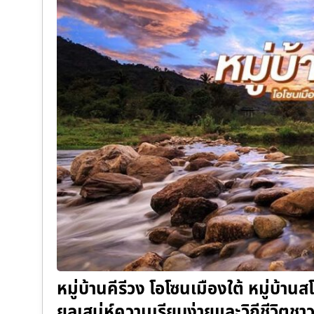
หมู่บ้านคีรีวง โอโซนเมืองใต้ หมู่บ้า
ยลเสน่ห์ความเรียบง่ายและวิถีชีวิตช