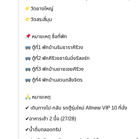
วัดยางใหญ่
วัดสระสี่มุม
หมายเหตุ ชื่อที่พัก
ตู้ที่1 พักบ้านริมธาราคีรีวง
ตู้ที่2 พักคีรีวงชาร์มมิ่งรีสอร์ท
ตู้ที่3 พักบ้านยายเชยคีรีวง
ตู้ที่4 พักบ้านสวนตลึงจิตร
หมายเหตุ
✔ เดินทางไป-กลับ รถตู้รุ่นใหม่ Allnew VIP 10 ที่นั่ง
✔อาหารเช้า 2 มื้อ (27/28)
✔น้ำดื่มตลอดทริป