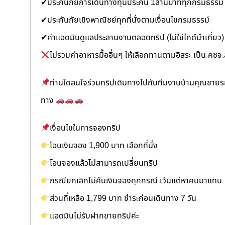
✔ประกันภัยการเดินทางทุนประกัน 1ล้านบาททุกกรมธรรม์
✔ประกันภัยเชิงพาณิชย์ทุกที่นั่งตามเงื่อนไขกรมธรรม์
✔ค่าแอดมินดูแลประสานงานตลอดทริป (ไม่ใช่ไกด์นำเที่ยว)
ไม่รวมค่าอาหารมื้ออื่นๆ ให้เลือกทานตามอิสระ เป็น คชจ.
ท่านใดสนใจร่วมทริปเดินทางไปกับทีมงานบ้านคุณชายรถต
ทาง
เงื่อนไขในการจองทริป
โอนเงินจอง 1,900 บาท เลือกที่นั่ง
โอนจองแล้วไม่สามารถเปลี่ยนทริป
กรณียกเลิกไม่คืนเงินจองทุกกรณี เว้นแต่หาคนมาแทน
ส่วนที่เหลือ 1,799 บาท ชำระก่อนเดินทาง 7 วัน
แอดมินไม่รับฝากขายทริปค่ะ