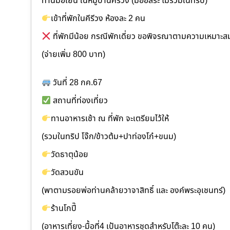
ทานมื้อเย็น ในหมู่บ้านคีรีวง (มื้ออิสระ ไม่รวมในทริป)
เข้าที่พักในคีรีวง ห้องละ 2 คน
ที่พักมีน้อย กรณีพักเดี่ยว ขอพิจรณาตามความเหมาะส
(จ่ายเพิ่ม 800 บาท)
วันที่ 28 กค.67
สถานที่ท่องเที่ยว
ทานอาหารเช้า ณ ที่พัก จะเตรียมไว้ให้
(รวมในทริป โจ๊ก/ข้าวต้ม+ปาท่องโก๋+ขนม)
วัดธาตุน้อย
วัดสวนขัน
(พาตามรอยพ่อท่านคล้ายวาจาสิทธิ์ และ องค์พระอุเชนทร์)
ร้านโกปี๊
(อาหารเที่ยง-มื้อที่4 เป้นอาหารชุดสำหรับโต๊ะละ 10 คน)