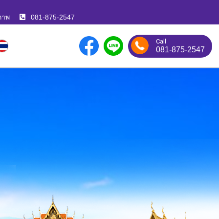
ภาพ
081-875-2547
Call
081-875-2547