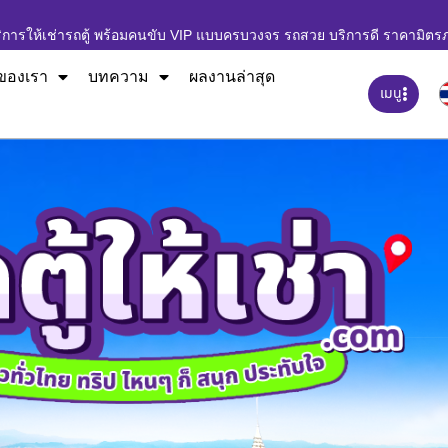
ิการให้เช่ารถตู้ พร้อมคนขับ VIP แบบครบวงจร รถสวย บริการดี ราคามิตร
ของเรา
บทความ
ผลงานล่าสุด
เมนู