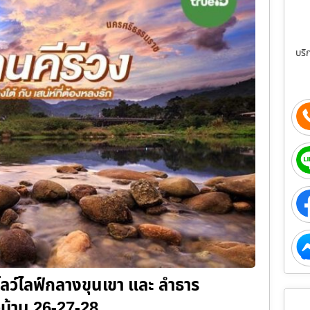
บริ
นสโลว์ไลฟ์กลางขุนเขา และ ลำธาร
าวบ้าน 26-27-28 …