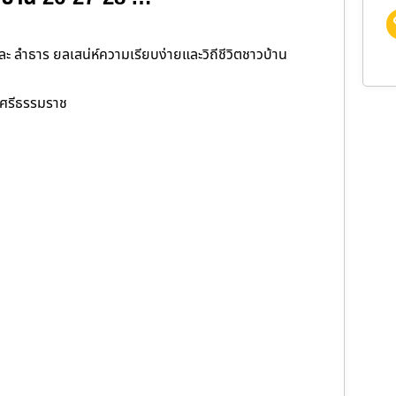
 และ ลำธาร ยลเสน่ห์ความเรียบง่ายและวิถีชีวิตชาวบ้าน
ครศรีธรรมราช