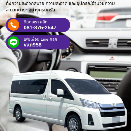
ทั้งความสะดวกสบาย ความสะอาด และ อุปกรณ์อำนวยความ
สะดวกต่างๆอย่างครบครัน
ติดต่อเรา คลิก
081-875-2547
เพิ่มเพื่อน Line คลิก
van958