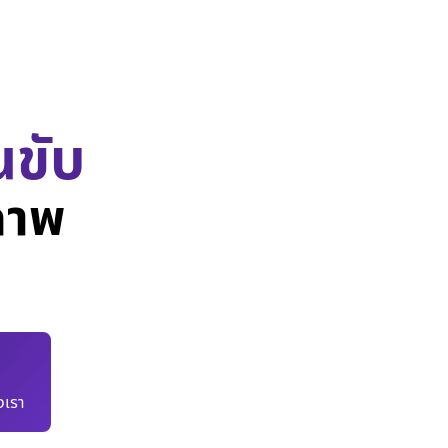
นขับ
ภาพ
เรา