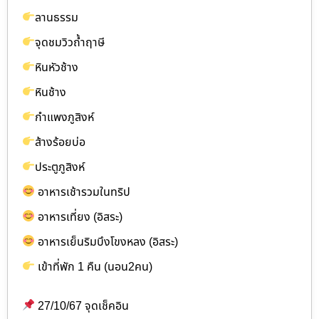
ลานธรรม
จุดชมวิวถ้ำฤาษี
หินหัวช้าง
หินช้าง
กำแพงภูสิงห์
ส้างร้อยบ่อ
ประตูภูสิงห์
อาหารเช้ารวมในทริป
อาหารเที่ยง (อิสระ)
อาหารเย็นริมบึงโขงหลง (อิสระ)
เข้าที่พัก 1 คืน (นอน2คน)
27/10/67 จุดเช็คอิน