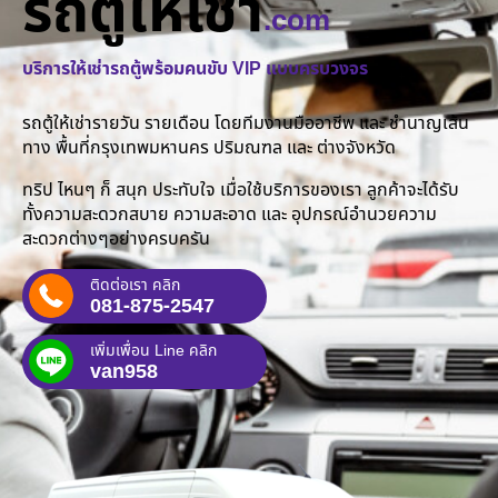
รถตู้ให้เช่า
.com
บริการให้เช่ารถตู้พร้อมคนขับ VIP แบบครบวงจร
รถตู้ให้เช่ารายวัน รายเดือน โดยทีมงานมืออาชีพ และ ชำนาญเส้น
ทาง พื้นที่กรุงเทพมหานคร ปริมณฑล และ ต่างจังหวัด
ทริป ไหนๆ ก็ สนุก ประทับใจ เมื่อใช้บริการของเรา ลูกค้าจะได้รับ
ทั้งความสะดวกสบาย ความสะอาด และ อุปกรณ์อำนวยความ
สะดวกต่างๆอย่างครบครัน
ติดต่อเรา คลิก
081-875-2547
เพิ่มเพื่อน Line คลิก
van958