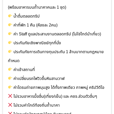
(พร้อมอาหารบนถ้ำนาคาคนละ 1 ชุด)
น้ำดื่มตลอดทริป
ค่าที่พัก 1 คืน (ห้องละ 2คน)
ค่า Staff ดูแลประสานงานตลอดทริป (ไม่ใช่ไกด์นำเที่ยว)
ประกันภัยเชิงพาณิชย์ทุกที่นั่ง
ประกันภัยการเดินทางทุนประกัน 1 ล้านบาทตามกฏหมาย
กำหนด
ค่าเข้าสถานที่
ค่าเปลี่ยนรถโฟวิวขึ้นหินสามวาฬ
ค่าโดรนถ่ายภาพมุมสูง ได้ทั้งภาพเดียว ภาพหมู่ คริปวีดีโอ
ไม่รวมอาหารมื้ออื่น(เที่ยง/เย็น) และ คชจ.ส่วนตัวอื่นๆ
ไม่รวมค่าไกด์ท้องถิ่นถ้ำนาคา