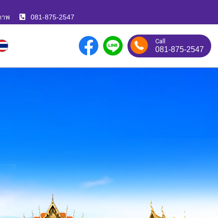
ภาพ
081-875-2547
Call
081-875-2547