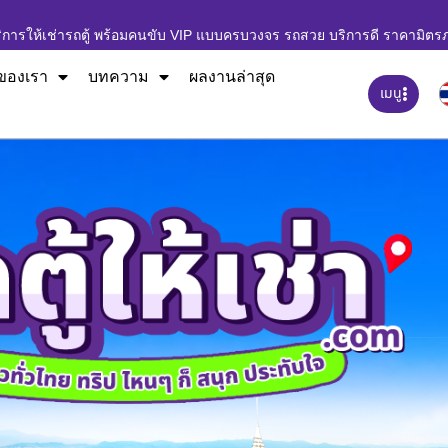
ิการให้เช่ารถตู้ พร้อมคนขับ VIP แบบครบวงจร รถสวย บริการดี ราคามิตร
ของเรา
บทความ
ผลงานล่าสุด
เมนู