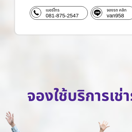
เบอร์โทร
จองรถ คลิก
081-875-2547
van958
จองใช้บริการเช่า